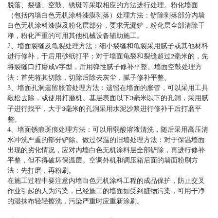
脱落、裂缝、空鼓、锈斑等采取相应的方法进行处理。粉化墙面
（包括
内墙白色无机涂料
漆膜剥落）处理方法：铲除剥落部分
内墙
白色无机涂料
漆膜及粉化层部分，要求无漏铲，粉化层全部清除干
净，粉化严重的可用其他机械设备辅助施工。
2
、墙面裂缝及龟裂处理方法：细小裂缝和龟裂采用腻子或其他材料
进行修补，干后用砂纸打平；对于墙面龟裂和裂缝超过
毫米的，先
2
将裂缝口打磨成
字型，后用弹性腻子修补平整。墙面空鼓处理方
V
法：首先将其切除，切除后除去灰尘，腻子修补平整。
3
、墙面孔洞遗留胀管处理方法：遗留在墙面的胀管，可以采用工具
敲松去除，或使用打磨机。基层表面以下
毫米以下的孔洞，采用腻
3
子进行找平，大于
毫米的孔洞采用水泥沙浆进行修补干后打磨平
3
整。
4
、墙面锈痕斑痕处理方法：可以用弱酸溶液清洗，随后采用高压清
水冲洗严重的部分铲除。做过保温的旧墙处理方法：对于保温墙面
出现的劣化情况，应对
内墙白色无机涂料
层全部铲除，再进行修补
平整，但不得破坏保温层。空调外机和调压箱后面的墙面粉刷方
法：先打磨，再粉刷。
在施工过程中要注意
内墙白色无机涂料
工程的成品保护，防止交叉
作业引起的人为污染，已经施工的墙面如受到脏物污染，可用干净
的湿抹布轻轻擦洗，污染严重时应重新涂刷。