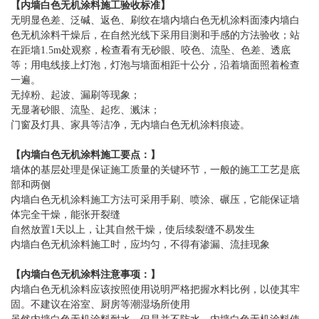
【
内墙白色无机涂料
施工验收标准】
无明显色差、泛碱、返色、刷纹在墙
内墙白色无机涂料
面漆
内墙白
色无机涂料
干燥后，在自然光线下采用目测和手感的方法验收；站
在距墙
1.5m
处观察，检查看有无砂眼、咬色、流坠、色差、透底
等；用电线接上灯泡，灯泡与墙面相距十公分，沿着墙面照着检查
一遍。
无掉粉、起波、漏刷等现象；
无显著砂眼、流坠、起疙、溅沫；
门窗及灯具、家具等洁净，无
内墙白色无机涂料
痕迹。
【
内墙白色无机涂料
施工要点：】
墙体的基层处理是保证施工质量的关键环节，一般的施工工艺是底
部和两侧
内墙白色无机涂料
施工方法可采用手刷、喷涂、碾压，它能保证墙
体完全干燥，能张开裂缝
自然放置
1
天以上，让其自然干燥，使后续裂缝不易发生
内墙白色无机涂料
施工时，应均匀，不得有渗漏、流挂现象
【
内墙白色无机涂料
注意事项：】
内墙白色无机涂料
应该按照使用说明严格把握水料比例，以使其牢
固。不建议在浴室、厨房等潮湿场所使用