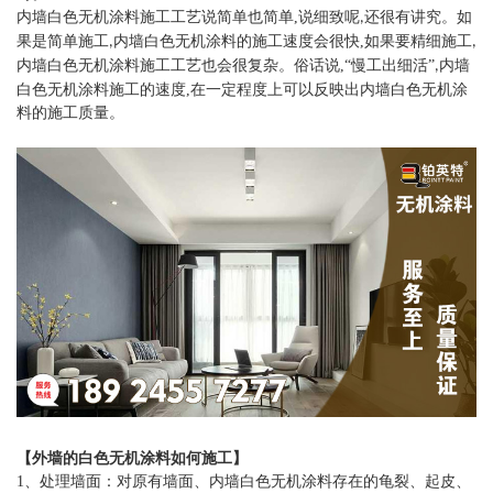
内墙白色无机涂料
施工工艺说简单也简单
,
说细致呢
还很有讲究。如
,
果是简单施工
内墙白色无机涂料
的施工速度会很快
,
如果要精细施工
,
,
内墙白色无机涂料
施工工艺也会很复杂。俗话说
,
“慢工出细活”
内墙
,
白色无机涂料
施工的速度
,
在一定程度上可以反映出
内墙白色无机涂
料
的施工质量。
【外墙的
白色无机涂料
如何施工】
1
、处理墙面：对原有墙面、
内墙白色无机涂料
存在的龟裂、起皮、