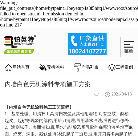
Warning:
file_put_contents(/home/bytpaint11beyetup4a8i5nitq1/wwwroot/source
failed to open stream: Permission denied in
/home/bytpaint11beyetup4a8i5nitq1/wwwroot/source/model/api.class.
on line 217
网站首页
无机涂料
产品列表
工程案例
内墙白色无机涂料专项施工方案
2021-04-13
【
内墙白色无机涂料
施工工艺流程】
1
、基层处理。用清扫工具清扫灰尘及其他附着物
对有空鼓、酥松、
,
起皮、起砂等现象的部位
用铲刀清理
再用清水冲洗
后再进行修补。
,
,
,
2
、满刮腻子。表面清扫后
用水与醋酸乙烯乳胶的稀释溶液将墙面麻
,
面、蜂窝、洞眼、残缺处填补好
腻子干透后
先用开刀将多余腻子铲
,
,