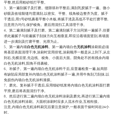
平整
然后用粗砂纸打平整。
,
3
、第一遍刮腻子及打磨。缝隙填补平整后
满刮乳胶腻子一遍。微小
,
砂眼及收缩裂缝均需满刮
以密实、平整、线角棱边整齐为度。腻子
,
干透后
用
号砂纸裹着平整小木板
将腻子渣及高低不平处打磨平整
,
1
,
,
注意用力均匀
保护棱角。磨后用清扫工具清理干净。
,
4
、第二遍满刮腻子及打磨。第二遍满刮腻子方法同第一遍腻子
但要
,
求此遍腻子与前遍腻子刮抹方向互相垂直
即应沿着墙面竖刮
将墙面
,
,
进一步满刮及打磨平整、光滑为止。
5
、第一遍
内墙
白色无机涂料
。第一遍
内墙白色
无机涂料
涂刷前必须
将基层表面清理干净
,
涂刷时宜用排笔
涂刷顺序一般是从上到下
从左
,
,
到右
先横后竖
先边线、棱角、小面后大面。阴角处不的有残余
内墙
,
,
白色无机涂料
,
阳角不得裹棱。
6
、补腻子。第一遍
内墙白色无机涂料
干后
,
应普遍检查一遍
如局部
,
有缺陷应局部复补
内墙白色无机涂料
腻子一遍
,
并用牛角刮刀刮抹
以
,
免损伤
内墙白色无机涂料
漆膜。
7
、磨光。复补腻子干透后
应用细砂纸浆将
内墙白色无机涂料
面打磨
,
平滑
,
磨后将表面清扫干净。
8
、然后进行第二遍
内墙白色无机涂料
涂刷及磨光
;
再进行第三遍
内墙
白色无机涂料
涂刷。大面积涂刷时应多人流水作业
,
互相衔接。
注意
,
内墙白色无机涂料
刷完后要注意保护
,
一般表面干燥时间在
小
24
时。