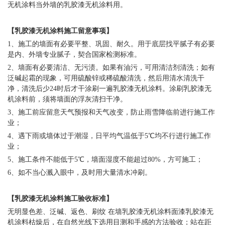
无机涂料
当外墙的
乳胶漆无机涂料
用。
【
乳胶漆无机涂料
施工留意事项】
1、施工的墙面有必要平整、巩固、耐久。用于底层找平腻子有必要
是内、外墙专业腻子，契合国家检测标准。
2、墙面有必要清洁、无污渍。如果有油污，可用清洁剂清洗；如有
泛碱起霜的现象，可用硫酸锌或稀硫酸清洗，然后用清水清洗干
净，清洗后少24时后才干涂刷一遍
乳胶漆无机涂料
。涂刷
乳胶漆无
机涂料
前，须将墙面的浮灰清扫干净。
3、施工前应留意天气预报和天气改变，防止雨雪降临前进行施工作
业；
4、遇下雨或墙体过于潮湿，日平均气温低于5℃均不行进行施工作
业；
5、施工条件不能低于5℃，墙面湿度不能超过80%，方可施工；
6、如不当心溅入眼中，及时用大量清水冲刷。
【
乳胶漆无机涂料
施工验收标准】
无明显色差、泛碱、返色、刷纹
在墙
乳胶漆无机涂料
面漆
乳胶漆无
机涂料
枯燥后，在自然光线下选用目测和手感的方法验收；站在距