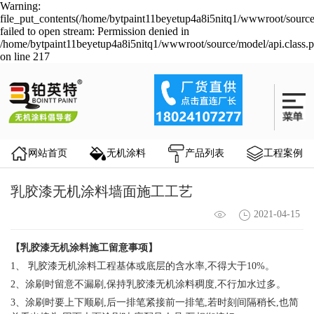
Warning:
file_put_contents(/home/bytpaint11beyetup4a8i5nitq1/wwwroot/source
failed to open stream: Permission denied in
/home/bytpaint11beyetup4a8i5nitq1/wwwroot/source/model/api.class.
on line 217
网站首页
无机涂料
产品列表
工程案例
乳胶漆无机涂料墙面施工工艺
2021-04-15
【
乳胶漆
无机涂料
施工留意事项】
1、
乳胶漆无机涂料
工程基体或底层的含水率
,不得大于10%。
2、涂刷时留意不漏刷,保持
乳胶漆无机涂料
稠度
,不行加水过多。
3、涂刷时要上下顺刷,后一排笔紧接前一排笔,若时刻间隔稍长,也简