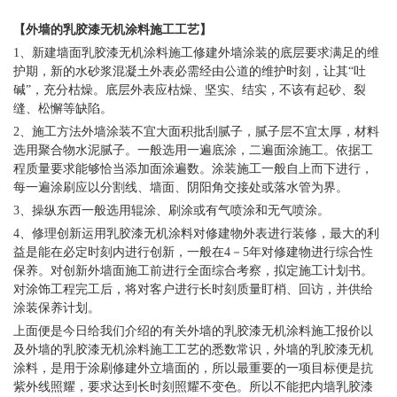
【外墙的
乳胶漆无机涂料
施工工艺】
1、新建墙面
乳胶漆无机涂料
施工修建外墙涂装的底层要求满足的维
护期，新的水砂浆混凝土外表必需经由公道的维护时刻，让其
“吐
碱”，充分枯燥。底层外表应枯燥、坚实、结实，不该有起砂、裂
缝、松懈等缺陷。
2、施工方法外墙涂装不宜大面积批刮腻子，腻子层不宜太厚，材料
选用聚合物水泥腻子。一般选用一遍底涂，二遍面涂施工。依据工
程质量要求能够恰当添加面涂遍数。涂装施工一般自上而下进行，
每一遍涂刷应以分割线、墙面、阴阳角交接处或落水管为界。
3、操纵东西一般选用辊涂、刷涂或有气喷涂和无气喷涂。
4、修理创新运用
乳胶漆无机涂料
对修建物外表进行装修，最大的利
益是能在必定时刻内进行创新，一般在
4－5年对修建物进行综合性
保养。对创新外墙面施工前进行全面综合考察，拟定施工计划书。
对涂饰工程完工后，将对客户进行长时刻质量盯梢、回访，并供给
涂装保养计划。
上面便是今日给我们介绍的有关外墙的
乳胶漆无机涂料
施工报价以
及外墙的
乳胶漆无机涂料
施工工艺的悉数常识，外墙的
乳胶漆无机
涂料
，是用于涂刷修建外立墙面的，所以最重要的一项目标便是抗
紫外线照耀，要求达到长时刻照耀不变色。所以不能把内墙
乳胶漆