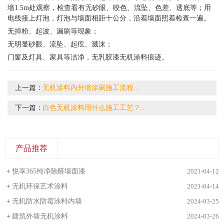
墙
1.5m处观察，检查看有无砂眼、咬色、流坠、色差、透底等；用
电线接上灯泡，灯泡与墙面相距十公分，沿着墙面照着检查一遍。
无掉粉、起波、漏刷等现象；
无明显砂眼、流坠、起疙、溅沫；
门窗及灯具、家具等洁净，无
乳胶漆无机涂料
痕迹。
上一篇：
无机涂料内外墙涂刷施工流程...
下一篇：
白色无机涂料用什么施工工艺？...
产品推荐
+
悦享365纯净除醛墙面漆
2021-04-12
+
无机环保艺术涂料
2021-04-14
+
无机防水防霉涂料内墙
2024-03-25
+
建筑外墙无机涂料
2024-03-26