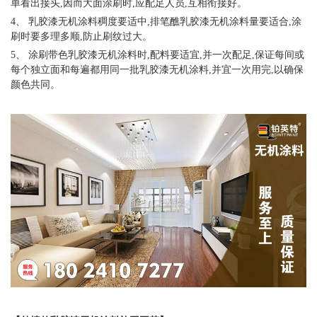
单看出接头,因而大面涂刷时,应配足人员,互相衔接好。
4、
乳胶漆无机涂料
稠度要适中
,排笔醮
乳胶漆无机涂料
量要适合
,涂
刷时要多理多顺,防止刷纹过大。
5、 涂刷带色
乳胶漆无机涂料
时
,配料要适宜,并一次配足,保证每间或
每个独立面和每遍都用同一批
乳胶漆无机涂料
,并宜一次用完,以确保
颜色共同。