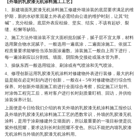
【外墙的
乳胶漆无机涂料
施工工艺】
1、新建墙面
乳胶漆无机涂料
施工修建外墙涂装的底层要求满足的维
护期，新的水砂浆混凝土外表必需经由公道的维护时刻，让其
“吐
碱”，充分枯燥。底层外表应枯燥、坚实、结实，不该有起砂、裂
缝、松懈等缺陷。
2、施工方法外墙涂装不宜大面积批刮腻子，腻子层不宜太厚，材料
选用聚合物水泥腻子。一般选用一遍底涂，二遍面涂施工。依据工
程质量要求能够恰当添加面涂遍数。涂装施工一般自上而下进行，
每一遍涂刷应以分割线、墙面、阴阳角交接处或落水管为界。
3、操纵东西一般选用辊涂、刷涂或有气喷涂和无气喷涂。
4、修理创新运用
乳胶漆无机涂料
对修建物外表进行装修，最大的利
益是能在必定时刻内进行创新，一般在
4－5年对修建物进行综合性
保养。对创新外墙面施工前进行全面综合考察，拟定施工计划书。
对涂饰工程完工后，将对客户进行长时刻质量盯梢、回访，并供给
涂装保养计划。
上面便是今日给我们介绍的有关外墙的
乳胶漆无机涂料
施工报价以
及外墙的
乳胶漆无机涂料
施工工艺的悉数常识，外墙的
乳胶漆无机
涂料
，是用于涂刷修建外立墙面的，所以最重要的一项目标便是抗
紫外线照耀，要求达到长时刻照耀不变色。所以不能把内墙
乳胶漆
无机涂料
当外墙的
乳胶漆无机涂料
用。