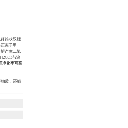
孔纤维状双螺
醛正离子甲
分解产生二氧
2CO3与涂
醛净化率可高
物质，还能