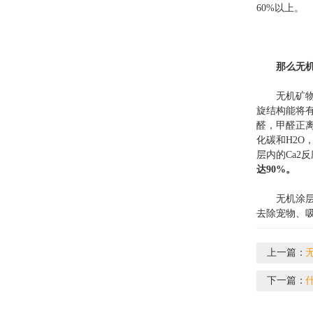
60%以上。
那么无
无机矿物的
旋结构能将
醛，甲醛正
化碳和H2O
层内的Ca2
达90%。
无机涂层的
去除宠物、
上一篇：
下一篇：