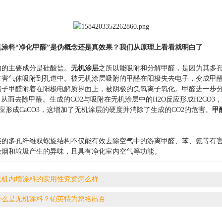
机涂料“净化甲醛”是伪概念还是真效果？我们从原理上看看就明白了
主要成分是硅酸盐。
无机涂层
之所以能吸附和分解甲醛，是因为其多
有害气体吸附到孔道中。被无机涂层吸附的甲醛在阳极失去电子，变成甲
离子甲醛附着在阳极电解质界面上，被阴极的负氧离子氧化。甲醛进一步
，从而去除甲醛。生成的CO2与吸附在无机涂层中的H2O反应形成H2CO3，H
反应形成CaCO3，这增加了无机涂层的硬度并消除了生成的CO2的危害。
甲
多孔纤维双螺旋结构不仅能有效去除空气中的游离甲醛、苯、氨等有害
吸烟和垃圾产生的异味，且具有净化室内空气等功能。
无机内墙涂料的实用性究竟怎么样...
什么是无机涂料？铂英特为您给出百...