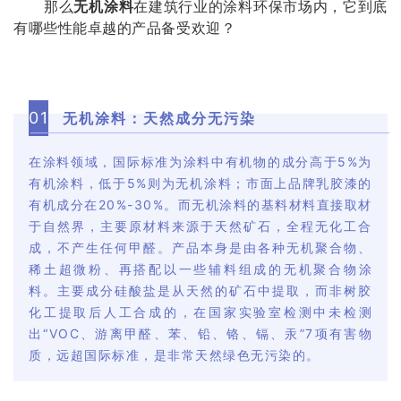
那么
无机涂料
在建筑行业的涂料
环
保
市场内，它到底
有哪些性能卓越的产品备受欢迎？
0
1
无机涂料：天然成分无污染
在涂料领域，国际标准为涂料中有机物的成分高于5%为
有机涂料，低于5%则为无机涂料；市面上品牌乳胶漆的
有机成分在20%-30%。而无机涂料的基料材料直接取材
于自然界，主要原材料来源于天然矿石，全程无化工合
成，不产生任何甲醛。产品本身是由各种无机聚合物、
稀土超微粉、再搭配以一些辅料组成的无机聚合物涂
料。主要成分硅酸盐是从天然的矿石中提取，而非树胶
化工提取后人工合成的，在国家实验室检测中未检测
出“VOC、游离甲醛、苯、铅、铬、镉、汞”7项有害物
质，远超国际标准，是非常天然绿色无污染的。