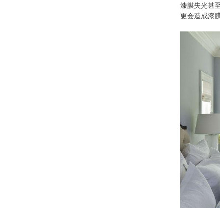
漆膜失光甚
更会造成漆