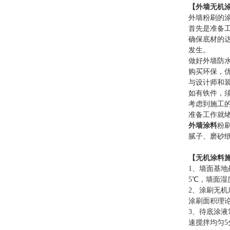
【外墙
无机
外墙粉刷的
首先是准备
确保底材的
发生。
做好外墙防
购买环保，
与设计师和
如有铁件，
考虑到施工
准备工作就
外墙涂料
粉
腻子、磨砂
【无机涂料
1、墙面基
5℃，墙面湿
2、涂刷无机
涂刷面积理论
3、待底涂
速搅拌均匀