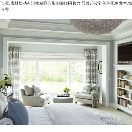
至长霉
;底材松动有污物粘附会影响漆膜附着力,导致起皮剥落等现象发生,如
膜长霉。