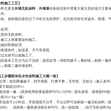
涂料施工工艺
】
涂料主要是
外墙无机涂料
，
外墙漆
在粉刷过程中需要大家注意的地方主要
工作。
达标。底材最好是经过了
20年左右的养护，且目前没有任何渗水、裂缝、
水处理。
优质的无机涂料。
装修工人商量要如何施工。
须做好防锈处理。
的客观条件，如温度、天气等原因。
绪过后就可以做施工了。
刷的基本工艺分为以下流程：基层处理
→局部刮腻子→磨砂纸→刷第一遍
纸→刷第二遍外墙涂料。
施工步骤跟有机水性涂料施工大概一致】
地处理：批刮两遍腻子，找平墙面，打磨平整，无空鼓、无粉尘（施工条件
度不能超过80%）
底涂液一遍，(底漆使用前慢速搅拌均匀2-3分钟）固化基底，使墙面PH
值10㎡/kg一遍）
液常温表干2小时后，手摸墙面不沾手，不沾尘即可涂刷第一遍无机涂料（
5分钟），涂刷第一遍面漆涂刷分布均匀，统一收纹路，（由于无机涂料为