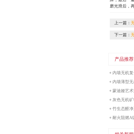
磨光滑后，
上一篇：
下一篇：
产品推荐
+
内墙无机复
+
内墙薄型无
+
蒙迪娅艺术
+
灰色无机矿
+
竹生态醛净
+
耐火阻燃A