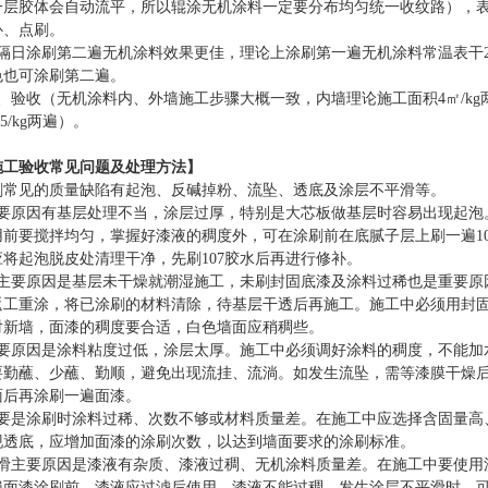
一层胶体会自动流平，所以辊涂无机涂料一定要分布均匀统一收纹路），表
补、点刷。
议隔日涂刷第二遍无机涂料效果更佳，理论上涂刷第一遍无机涂料常温表干
色也可涂刷第二遍。
、验收（无机涂料内、外墙施工步骤大概一致，内墙理论施工面积4㎡/kg
5/kg两遍）。
施工验收常见问题及处理方法】
刷常见的质量缺陷有起泡、反碱掉粉、流坠、透底及涂层不平滑等。
主要原因有基层处理不当，涂层过厚，特别是大芯板做基层时容易出现起泡
用前要搅拌均匀，掌握好漆液的稠度外，可在涂刷前在底腻子层上刷一遍10
将起泡脱皮处清理干净，先刷107胶水后再进行修补。
粉主要原因是基层未干燥就潮湿施工，未刷封固底漆及涂料过稀也是重要原
返工重涂，将已涂刷的材料清除，待基层干透后再施工。施工中必须用封
对新墙，面漆的稠度要合适，白色墙面应稍稠些。
主要原因是涂料粘度过低，涂层太厚。施工中必须调好涂料的稠度，不能加
要勤蘸、少蘸、勤顺，避免出现流挂、流淌。如发生流坠，需等漆膜干燥
面后再涂刷一遍面漆。
主要是涂刷时涂料过稀、次数不够或材料质量差。在施工中应选择含固量高
现透底，应增加面漆的涂刷次数，以达到墙面要求的涂刷标准。
平滑主要原因是漆液有杂质、漆液过稠、无机涂料质量差。在施工中要使用
遍面漆涂刷前，漆液应过滤后使用。漆液不能过稠，发生涂层不平滑时，