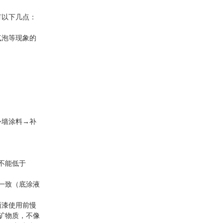
有以下几点：
气泡等现象的
外墙涂料→补
不能低于
值一致（底涂液
面漆使用前慢
矿物质，不像