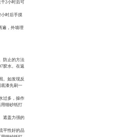
干2小时后可
2小时后手摸
两遍，外墙理
。防止的方法
7胶水。在返
因。如发现反
固底漆先刷一
水过多，操作
后用细砂纸打
、遮盖力强的
流平性好的品
可用细砂纸打