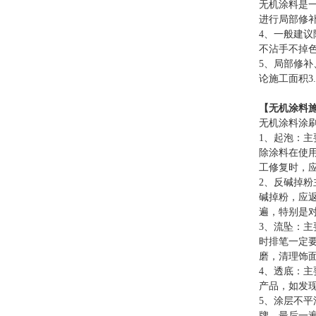
无机涂料是
进行局部修
4、一般建
不沾手不掉
5、局部修补
论施工面积3.
【无机涂料
无机涂料涂
1、起泡：
除涂料在使
工修复时，应
2、反碱掉
碱掉粉，应
遍，特别是
3、流坠：
时排笔一定
磨，清理饰
4、透底：
产品，如发
5、涂层不
牌，最后一