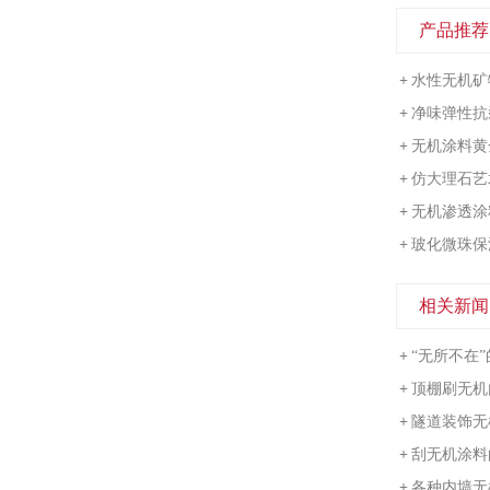
产品推荐
+
水性无机矿
+
净味弹性抗
+
无机涂料黄
+
仿大理石艺
+
无机渗透涂
+
玻化微珠保
相关新闻
+
“无所不在”
+
顶棚刷无机
+
隧道装饰无
+
刮无机涂料
+
各种内墙无