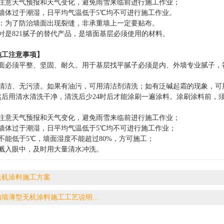
应注意天气预报和天气变化，避免雨雪来临前进行施工作业；
或墙体过于潮湿，日平均气温低于5℃均不可进行施工作业。
布：为了防治墙面出现裂缝，非承重墙上一定要贴布。
衬是821腻子的替代产品，是墙面基层必须使用的材料。
施工注意事项
】
墙面必须平整、坚固、耐久。用于基层找平腻子必须是内、外墙专业腻子，
须清洁、无污渍。如果有油污，可用清洁剂清洗；如有泛碱起霜的现象，可
然后用清水清洗干净，清洗后少24时后才能涂刷一遍涂料。涂刷涂料前，
。
应注意天气预报和天气变化，避免雨雪来临前进行施工作业；
或墙体过于潮湿，日平均气温低于5℃均不可进行施工作业；
不能低于5℃，墙面湿度不能超过80%，方可施工；
心溅入眼中，及时用大量清水冲洗。
无机涂料施工方案
内墙薄型无机涂料施工工艺说明...