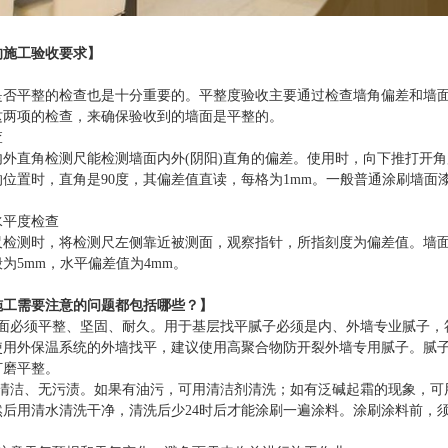
的施工验收要求】
是否平整的检查也是十分重要的。平整度验收主要通过检查墙角偏差和墙
这两项的检查，来确保验收到的墙面是平整的。
查
内外直角检测尺能检测墙面内外
(阴阳)直角的偏差。使用时，向下推打开
位置时，直角是90度，其偏差值直读，每格为1mm。一般普通涂刷墙面
水平度检查
尺检测时，将检测尺左侧靠近被测面，观察指针，所指刻度为偏差值。墙
般为
5mm，水平偏差值为4mm。
施工需要注意的问题都包括哪些？】
墙面必须平整、坚固、耐久。用于基层找平腻子必须是内、外墙专业腻子，
使用外保温系统的外墙找平，建议使用高聚合物防开裂外墙专用腻子。腻
打磨平整。
须清洁、无污渍。如果有油污，可用清洁剂清洗；如有泛碱起霜的现象，可
然后用清水清洗干净，清洗后少24时后才能涂刷一遍涂料。涂刷涂料前，
。