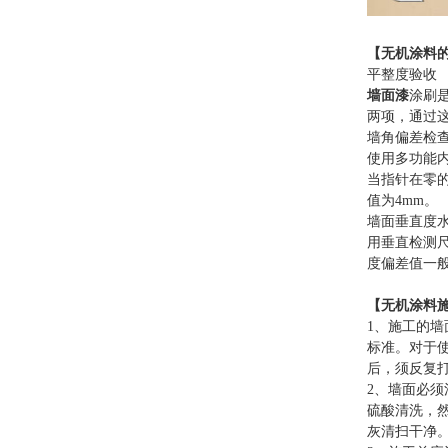
【
无机涂料
平整度验收
墙面漆
涂刷
两项，通过
墙角偏差检
使用多功能
当指针在零的
值为4mm。
墙面垂直度
用垂直检测
度偏差值一
【无机涂料
1、施工的
标准。对于
后，须反复
2、墙面必
硫酸清洗，
灰清扫干净