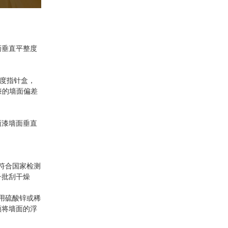
面垂直平整度
角度指针盒，
漆的墙面偏差
面漆墙面垂直
符合国家检测
子批刮干燥
用硫酸锌或稀
须将墙面的浮