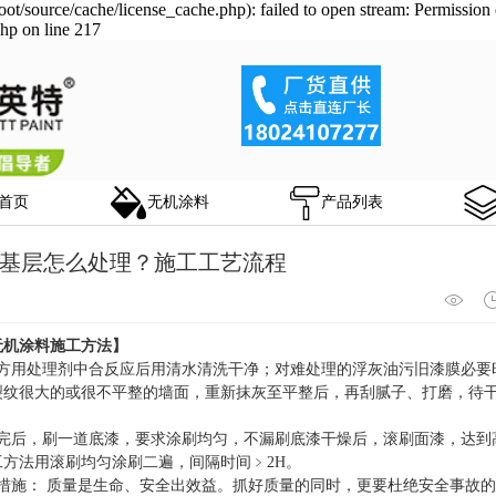
/source/cache/license_cache.php): failed to open stream: Permission 
hp on line 217
首页
无机涂料
产品列表
基层怎么处理？施工工艺流程
无机涂料施工方法
】
进方用处理剂中合反应后用清水清洗干净；对难处理的浮灰油污旧漆膜必要
裂纹很大的或很不平整的墙面，重新抹灰至平整后，再刮腻子、打磨，待
理完后，刷一道底漆，要求涂刷均匀，不漏刷底漆干燥后，滚刷面漆，达到
工方法用滚刷均匀涂刷二遍，间隔时间﹥2H。
护措施： 质量是生命、安全出效益。抓好质量的同时，更要杜绝安全事故