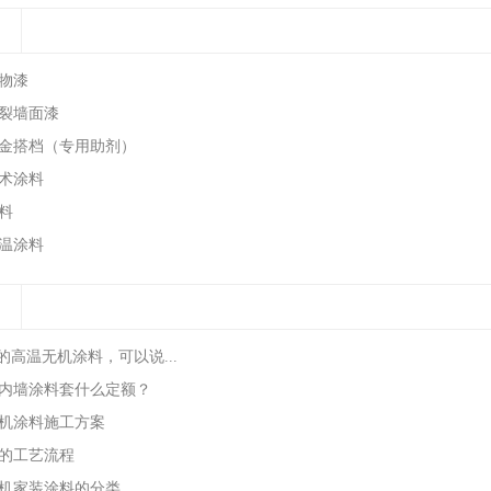
物漆
裂墙面漆
金搭档（专用助剂）
术涂料
料
温涂料
的高温无机涂料，可以说...
内墙涂料套什么定额？
机涂料施工方案
的工艺流程
机家装涂料的分类