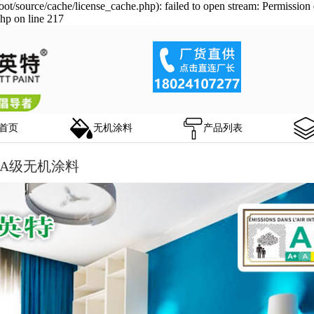
/source/cache/license_cache.php): failed to open stream: Permission 
hp on line 217
首页
无机涂料
产品列表
A级无机涂料