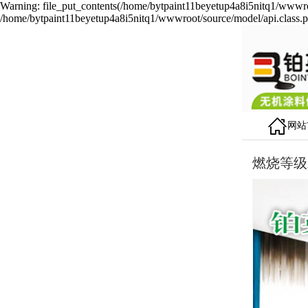
Warning: file_put_contents(/home/bytpaint11beyetup4a8i5nitq1/wwwroot
/home/bytpaint11beyetup4a8i5nitq1/wwwroot/source/model/api.class.p
网站
燃烧等级