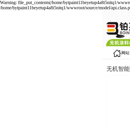
Warning: file_put_contents(/home/bytpaint11beyetup4a8i5nitq1/wwwroot
/home/bytpaint11beyetup4a8i5nitq1/wwwroot/source/model/api.class.p
网站
无机智能