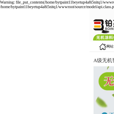
Warning: file_put_contents(/home/bytpaint11beyetup4a8i5nitq1/wwwroot
/home/bytpaint11beyetup4a8i5nitq1/wwwroot/source/model/api.class.p
网站
A级无机