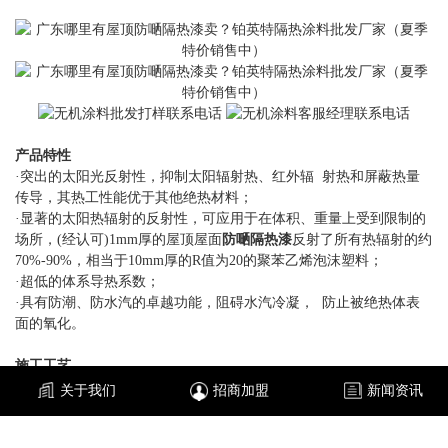
产品特性
·突出的太阳光反射性，抑制太阳辐射热、红外辐 射热和屏蔽热量
传导，其热工性能优于其他绝热材料；
·显著的太阳热辐射的反射性，可应用于在体积、重量上受到限制的
场所，(经认可)1mm厚的屋顶屋面
防嗮隔热漆
反射了所有热辐射的约
70%-90%，相当于10mm厚的R值为20的聚苯乙烯泡沫塑料；
·超低的体系导热系数；
·具有防潮、防水汽的卓越功能，阻碍水汽冷凝， 防止被绝热体表
面的氧化。
施工工艺
修补：涂装前对基体的缺零掉角处、孔洞等缺陷采用1：3水泥砂浆
关于我们
招商加盟
新闻资讯
或聚合物水泥砂浆修补；
清扫：尘土、粉末：可使用扫帚、毛刷；油脂：使用中性洗涤剂清