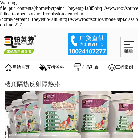
Warning:
file_put_contents(/home/bytpaint11beyetup4a8i5nitq1/wwwroot/source
failed to open stream: Permission denied in
/home/bytpaint11beyetup4a8i5nitq1/wwwroot/source/model/api.class.
on line 217
网站首页
无机涂料
产品列表
工程案例
楼顶隔热反射隔热漆