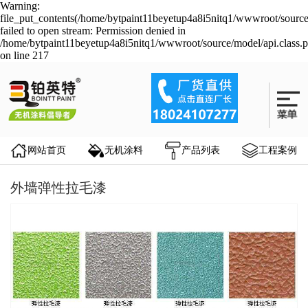
Warning:
file_put_contents(/home/bytpaint11beyetup4a8i5nitq1/wwwroot/source
failed to open stream: Permission denied in
/home/bytpaint11beyetup4a8i5nitq1/wwwroot/source/model/api.class.
on line 217
网站首页
无机涂料
产品列表
工程案例
外墙弹性拉毛漆